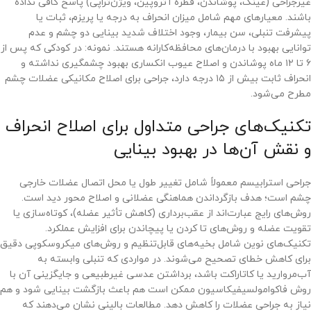
غیرجراحی (عینک، پوشاندن، قطره آتروپین، ویژن‌تراپی) پاسخ کافی نداده
باشند. معیارهای مهم شامل میزان انحراف به درجه یا پریزم، ثبات یا
پیشرفت تنبلی، سن بیمار، وجود اختلاف شدید بینایی دو چشم و عدم
توانایی بهبود با درمان‌های محافظه‌کارانه هستند. نمونه: در کودکی که پس از
۶ تا ۱۲ ماه پوشاندن و اصلاح عیوب انکساری بهبود چشمگیری نداشته و
انحراف ثابت بیش از ۱۵ درجه دارد، جراحی برای اصلاح مکانیکی عضلات چشم
مطرح می‌شود.
تکنیک‌های جراحی متداول برای اصلاح انحراف
و نقش آن‌ها در بهبود بینایی
جراحی استرابیسم معمولاً شامل تغییر طول یا محل اتصال عضلات خارجی
چشم است؛ هدف بازگرداندن هماهنگی عضلانی و اصلاح محور دید است.
روش‌های رایج عبارت‌اند از عقب‌برداری (کاهش تأثیر عضله)، کوتاه‌سازی یا
تقویت عضله و روش‌های تا کردن یا پیچاندن برای افزایش عملکرد.
تکنیک‌های نوین شامل بخیه‌های قابل‌تنظیم و روش‌های میکروسکوپی دقیق
برای کاهش خطای تصحیح می‌شوند. در مواردی که تنبلی وابسته به
آب‌مروارید یا کاتاراکت باشد، برداشتن عدسی غیرطبیعی و جایگزینی آن با
روش فاکوامولسیفیکاسیون ممکن است هم باعث بازگشت بینایی شود و هم
نیاز به جراحی عضلات را کاهش دهد. مطالعات بالینی نشان می‌دهند که