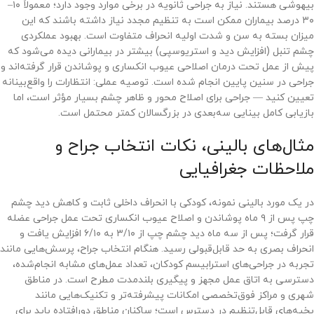
بیهوشی هستند. نیاز به جراحی ثانویه در برخی موارد وجود دارد؛ معمولاً ۱۰–
۳۰ درصد بیماران ممکن است به تنظیم مجدد نیاز داشته باشند که این
میزان بسته به سن و شدت اولیه انحراف متفاوت است. بهبود عملکردی
چشم تنبل (افزایش دید و استریوسپی) بیشتر در بیمارانی دیده می‌شود که
پیش از عمل تحت درمان اصلاحی عیوب انکساری و پوشاندن قرار گرفته‌اند و
جراحی در سنین پایین انجام شده است. توصیه عملی: انتظارات را واقع‌بینانه
تعیین کنید — جراحی برای اصلاح محور و ظاهر چشم بسیار مؤثر است، اما
بازیابی کامل بینایی سه‌بعدی در بزرگسالان کمتر محتمل است.
مثال‌های بالینی، نکات انتخاب جراح و
ملاحظات جغرافیایی
در یک مورد بالینی نمونه، کودکی با انحراف داخلی ثابت و کاهش دید چشم
چپ پس از ۹ ماه پوشاندن و اصلاح عیوب انکساری تحت عمل جراحی عضله
قرار گرفت؛ پس از سه ماه دید چشم چپ از ۳/۱۰ به ۶/۱۰ افزایش یافت و
انحراف بصری به حد قابل‌قبولی رسید. هنگام انتخاب جراح، پرسش‌هایی مانند
تجربه در جراحی‌های استرابیسم کودکان، تعداد عمل‌های مشابه انجام‌شده،
دسترسی به اتاق عمل مجهز و پیگیری بلندمدت مطرح است. در مناطق
شهری و مراکز فوق‌تخصصی امکانات پیشرفته‌تر و تکنیک‌هایی مانند
بخیه‌های قابل‌تنظیم در دسترس است؛ ساکنان مناطق دورافتاده باید برای