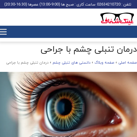
تلفن : 02634210720
ساعت کاری : صبح ها (9:00-13:00) عصرها (16:30-20:30)
درمان تنبلی چشم با جراحی
صفحه اصلی
»
صفحه وبلاگ
»
دانستی های تنبلی چشم
»
درمان تنبلی چشم با جراحی