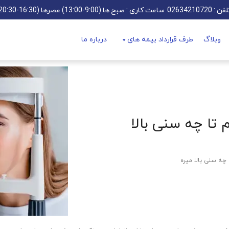
فن : 02634210720
ساعت کاری : صبح ها (9:00-13:00) عصرها (16:30-20:30)
وبلاگ
طرف قرارداد بیمه های
درباره ما
 تا چه سنی بالا
چه سنی بالا میره