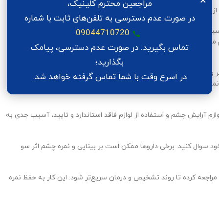
×
مراجعین محترم کلینیک،
 بالا رفتن نمره چشم به موارد زیر توجه نمایید:
در صورت عدم دسترسی به تلفن‌های ثابت با شماره
و آسیب زننده به چشم دوری کنید. نور آفتاب شامل پرتوهای فرابنفش و
09044710720
 مجاورت با نور خورشید، برای محافظت از چشمانتان از عینک آفتابی
تماس بگیرید. در صورت عدم دسترسی، پیامک
بگذارید؛
تر و… بپرهیزید. میزان استفاده از این وسایل تاثیر مستقیمی با سن ثابت
در اسرع وقت با شما تماس گرفته خواهد شد.
شدن نمره چشم شما دارد. برای محافظت از چشمانتان به تنظیم نور صفحات نمایشگر و فیلتر نور آبی نیز توجه داشته باشید. پس از هر ۲۰ دقیقه
وازم آرایش چشم و استفاده از لوازم فاقد استاندارد و تایید، آسیب جدی به
خود سوال کنید. برخی داروها ممکن است بر بینایی و نمره چشم اثر سو
 مراجعه کرده تا روند تشخیص و درمان سریع‌تر شود. این کار به حفظ نمره