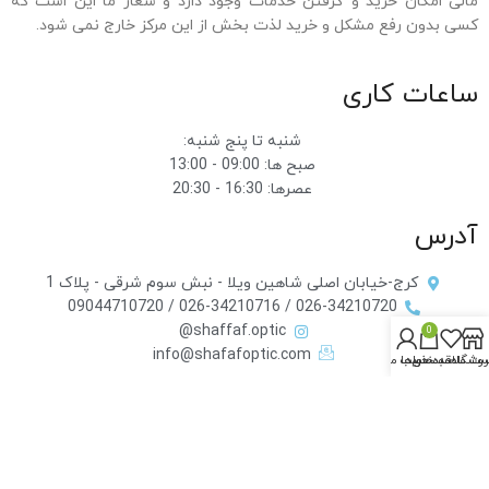
مالی امکان خرید و گرفتن خدمات وجود دارد و شعار ما این است که
کسی بدون رفع مشکل و خرید لذت بخش از این مرکز خارج نمی شود.
ساعات کاری
شنبه تا پنج شنبه:
صبح ها: 09:00 - 13:00
عصرها: 16:30 - 20:30
آدرس
کرج-خیابان اصلی شاهین ویلا - نبش سوم شرقی - پلاک 1
026-34210720 / 026-34210716 / 09044710720
shaffaf.optic@
0
info@shafafoptic.com
روشگاه
سبد خرید
ت علاقه‌مندی‌ها
حساب من
صفحه اصلی
نوبت دهی
فروشگاه
قوانین فروشگاه